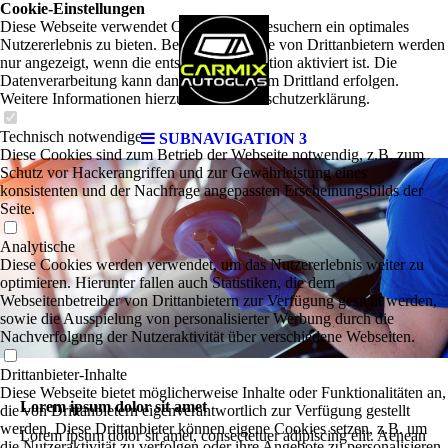
Cookie-Einstellungen
Diese Webseite verwendet Cookies, um Besuchern ein optimales
Nutzererlebnis zu bieten. Bestimmte Inhalte von Drittanbietern werden
nur angezeigt, wenn die entsprechende Option aktiviert ist. Die
Datenverarbeitung kann dann auch in einem Drittland erfolgen.
Weitere Informationen hierzu in der Datenschutzerklärung.
Technisch notwendige
SUBNAVIGATION 3
Diese Cookies sind zum Betrieb der Webseite notwendig, z.B. zum
Schutz vor Hackerangriffen und zur Gewährleistung eines
konsistenten und der Nachfrage angepassten Erscheinungsbilds der
Seite.
.
Analytische
Diese Cookies werden verwendet, um das Nutzererlebnis weiter zu
optimieren. Hierunter fallen auch Statistiken, die dem
Webseitenbetreiber von Drittanbietern zur Verfügung gestellt werden,
.
sowie die Ausspielung von personalisierter Werbung durch die
Nachverfolgung der Nutzeraktivität über verschiedene Webseiten.
Drittanbieter-Inhalte
Diese Webseite bietet möglicherweise Inhalte oder Funktionalitäten an,
Lorem ipsum dolor sit amet
die von Drittanbietern eigenverantwortlich zur Verfügung gestellt
werden. Diese Drittanbieter können eigene Cookies setzen, z.B. um
Lorem ipsum dolor sit amet, consectetuer adipiscing elit. Aenean
die Nutzeraktivität zu verfolgen oder ihre Angebote zu personalisieren