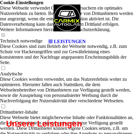
.
Cookie-Einstellungen
Diese Webseite verwendet Cookies, um Besuchern ein optimales
Nutzererlebnis zu bieten. Bestimmte Inhalte von Drittanbietern werden
nur angezeigt, wenn die entsprechende Option aktiviert ist. Die
Datenverarbeitung kann dann auch in einem Drittland erfolgen.
Weitere Informationen hierzu in der Datenschutzerklärung.
Technisch notwendige
LEISTUNGEN
Diese Cookies sind zum Betrieb der Webseite notwendig, z.B. zum
Schutz vor Hackerangriffen und zur Gewährleistung eines
konsistenten und der Nachfrage angepassten Erscheinungsbilds der
.
Seite.
Analytische
Diese Cookies werden verwendet, um das Nutzererlebnis weiter zu
optimieren. Hierunter fallen auch Statistiken, die dem
Webseitenbetreiber von Drittanbietern zur Verfügung gestellt werden,
sowie die Ausspielung von personalisierter Werbung durch die
Nachverfolgung der Nutzeraktivität über verschiedene Webseiten.
Drittanbieter-Inhalte
Diese Webseite bietet möglicherweise Inhalte oder Funktionalitäten an,
Unsere Leistungen
die von Drittanbietern eigenverantwortlich zur Verfügung gestellt
werden. Diese Drittanbieter können eigene Cookies setzen, z.B. um
die Nutzeraktivität zu verfolgen oder ihre Angebote zu personalisieren